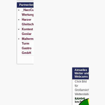
Partnerliste
_HarzCup
Wertung
Harzer
Gleitschirmschule
Kontest
Goslar
Maltermeister
Turm
Gastro
GmbH
Aktuelles
Wetter und
Webcams
Click Bild
für
Großansicht
Wetterstationdaten: