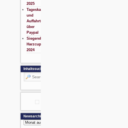
2025
Tageskarten
und
Auffahrten
über
Paypal
Siegerehrung
Harzcup
2024
Inhaltssuche
Search
Newsarchiv
Newsarchiv