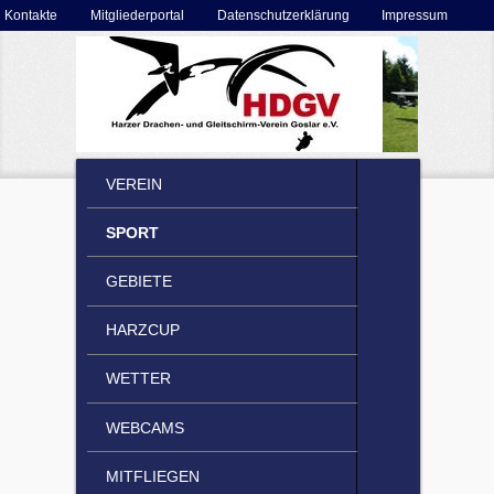
Secondary menu
Kontakte
Mitgliederportal
Datenschutzerklärung
Impressum
Skip to primary content
Skip to secondary content
MAIN MENU
VEREIN
SKIP TO PRIMARY CONTENT
SKIP TO SECONDARY CONTENT
SPORT
GEBIETE
HARZCUP
WETTER
WEBCAMS
MITFLIEGEN