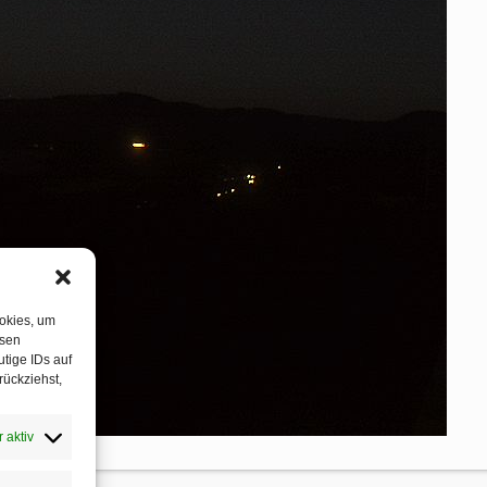
ookies, um
esen
tige IDs auf
rückziehst,
 aktiv