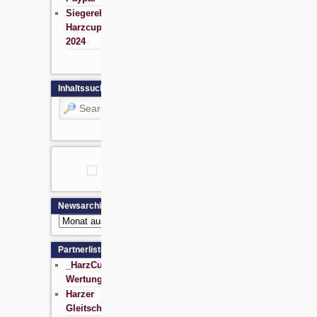
Siegerehrung
Harzcup
2024
Inhaltssuche
Search
Newsarchiv
Newsarchiv
Partnerliste
_HarzCup
Wertung
Harzer
Gleitschirmschule