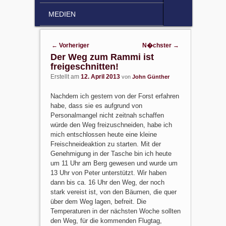
MEDIEN
Post navigation
←
Vorheriger
N�chster
→
Der Weg zum Rammi ist
freigeschnitten!
Erstellt am
12. April 2013
von
John Günther
Nachdem ich gestern von der Forst erfahren
habe, dass sie es aufgrund von
Personalmangel nicht zeitnah schaffen
würde den Weg freizuschneiden, habe ich
mich entschlossen heute eine kleine
Freischneideaktion zu starten. Mit der
Genehmigung in der Tasche bin ich heute
um 11 Uhr am Berg gewesen und wurde um
13 Uhr von Peter unterstützt. Wir haben
dann bis ca. 16 Uhr den Weg, der noch
stark vereist ist, von den Bäumen, die quer
über dem Weg lagen, befreit. Die
Temperaturen in der nächsten Woche sollten
den Weg, für die kommenden Flugtag,