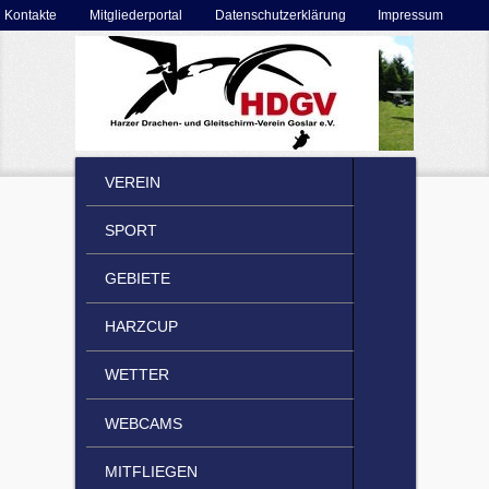
Secondary menu
Kontakte
Mitgliederportal
Datenschutzerklärung
Impressum
Skip to primary content
Skip to secondary content
MAIN MENU
VEREIN
SKIP TO PRIMARY CONTENT
SKIP TO SECONDARY CONTENT
SPORT
GEBIETE
HARZCUP
WETTER
WEBCAMS
MITFLIEGEN