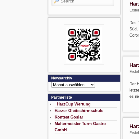
Har
Erste
Das T
Süd, 
Coro
Har
Erste
Newsarchiv
Der H
Newsarchiv
letzt
es ni
Partnerliste
_HarzCup Wertung
Harzer Gleitschirmschule
Kontest Goslar
Maltermeister Turm Gastro
Har
GmbH
Erste