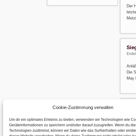
Der H
letzt
Metz
Sie
Erste
Anläß
Die S
May 
Web
Cookie-Zustimmung verwalten
Erste
Um dir ein optimales Erlebnis zu bieten, verwenden wir Technologien wie C
Geräteinformationen zu speichern und/oder darauf zuzugreifen. Wenn du di
Nun k
Technologien zustimmst, können wir Daten wie das Surfverhalten oder eindeu
der t