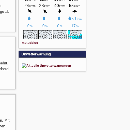
n
üge ab
meteoblue
Unwetterwarnung
ehrt.
nhard
n. Mit
nen