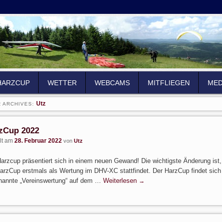
HARZCUP
WETTER
WEBCAMS
MITFLIEGEN
MED
Utz
 ARCHIVES:
zCup 2022
llt am
28. Februar 2022
von
Utz
arzcup präsentiert sich in einem neuen Gewand! Die wichtigste Änderung ist
arzCup erstmals als Wertung im DHV-XC stattfindet. Der HarzCup findet sich
nannte „Vereinswertung“ auf dem …
Weiterlesen
→