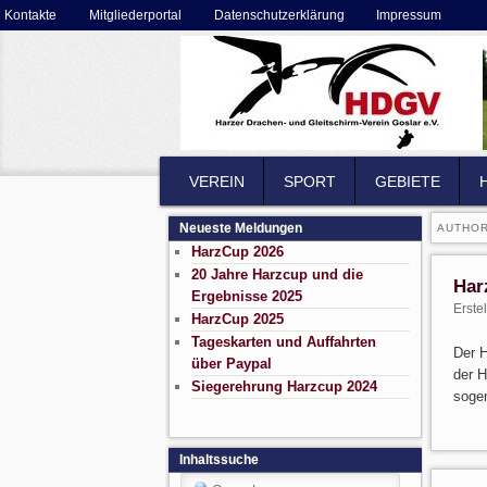
Secondary menu
Kontakte
Mitgliederportal
Datenschutzerklärung
Impressum
Skip to primary content
Skip to secondary content
MAIN MENU
VEREIN
SKIP TO PRIMARY CONTENT
SKIP TO SECONDARY CONTENT
SPORT
GEBIETE
Neueste Meldungen
AUTHOR
HarzCup 2026
20 Jahre Harzcup und die
Har
Ergebnisse 2025
Erste
HarzCup 2025
Tageskarten und Auffahrten
Der H
über Paypal
der H
Siegerehrung Harzcup 2024
soge
Inhaltssuche
Search