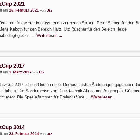
zCup 2021
llt am
16. Februar 2021
von
Utz
eam der Auswerter begrüsst euch zur neuen Saison: Peter Siebert für den Be
Jens Kaboth für den Bereich Harz, Utz Rüscher für den Bereich Heide.
nabedingt gibt es …
Weiterlesen
→
zCup 2017
llt am
1. März 2017
von
Utz
arzCup 2017 ist seit Heute online. Die wichtigsten Änderungen gegenüber de
en Jahren: Die Sonderpreise von Drucktechnik Altona und Augenoptik Günther 
cht mehr. Die Spezialfaktoren für Dreiecksflüge …
Weiterlesen
→
zCup 2014
llt am
28. Februar 2014
von
Utz