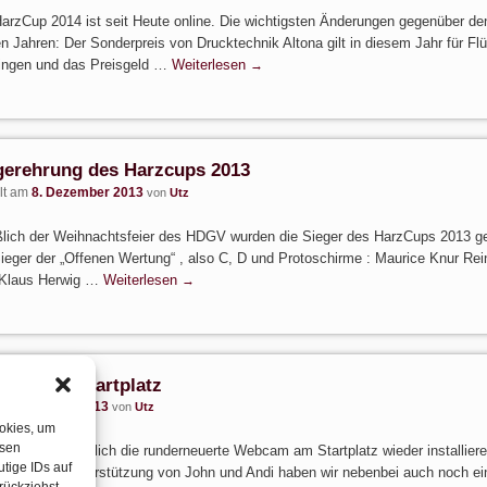
arzCup 2014 ist seit Heute online. Die wichtigsten Änderungen gegenüber de
en Jahren: Der Sonderpreis von Drucktechnik Altona gilt in diesem Jahr für Fl
ingen und das Preisgeld …
Weiterlesen
→
gerehrung des Harzcups 2013
llt am
8. Dezember 2013
von
Utz
lich der Weihnachtsfeier des HDGV wurden die Sieger des HarzCups 2013 ge
ieger der „Offenen Wertung“ , also C, D und Protoschirme : Maurice Knur Rei
Klaus Herwig …
Weiterlesen
→
cam am Startplatz
llt am
30. Juli 2013
von
Utz
ookies, um
esen
onnten wir endlich die runderneuerte Webcam am Startplatz wieder installiere
tige IDs auf
atkräftigen Unterstützung von John und Andi haben wir nebenbei auch noch ei