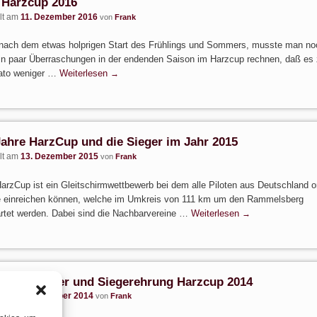
 Harzcup 2016
llt am
11. Dezember 2016
von
Frank
 nach dem etwas holprigen Start des Frühlings und Sommers, musste man no
in paar Überraschungen in der endenden Saison im Harzcup rechnen, daß es
dato weniger …
Weiterlesen
→
Jahre HarzCup und die Sieger im Jahr 2015
llt am
13. Dezember 2015
von
Frank
arzCup ist ein Gleitschirmwettbewerb bei dem alle Piloten aus Deutschland o
e einreichen können, welche im Umkreis von 111 km um den Rammelsberg
rtet werden. Dabei sind die Nachbarvereine …
Weiterlesen
→
hnachtsfeier und Siegerehrung Harzcup 2014
llt am
7. Dezember 2014
von
Frank