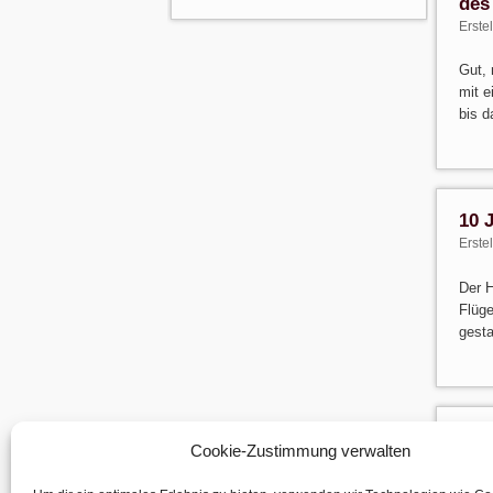
des
Erste
Gut,
mit e
bis 
10 
Erste
Der H
Flüg
gesta
Wei
Cookie-Zustimmung verwalten
Erste