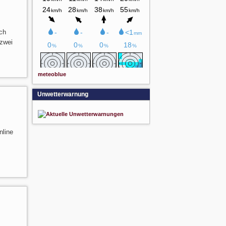
ch
 zwei
meteoblue
Unwetterwarnung
nline