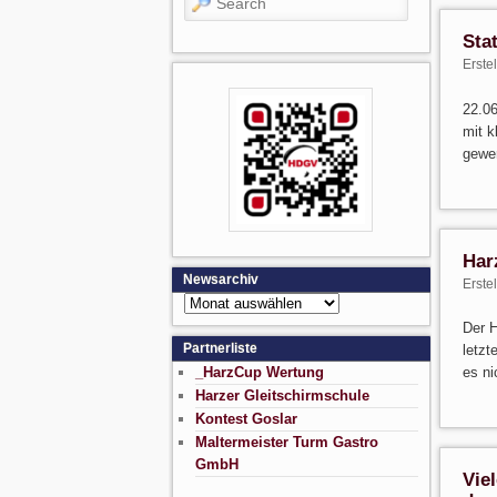
Sta
Erste
22.06
mit k
gewer
Har
Newsarchiv
Erste
Newsarchiv
Der H
Partnerliste
letzt
es ni
_HarzCup Wertung
Harzer Gleitschirmschule
Kontest Goslar
Maltermeister Turm Gastro
GmbH
Vie