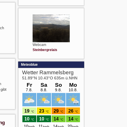
uch
Webcam
Steinbergrelais
Meteoblue
n
gibt
ung