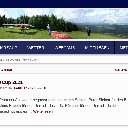
HARZCUP
WETTER
WEBCAMS
MITFLIEGEN
MED
LKATEGORIE:
HARZCUP
igation
 Artikel
Neuere 
zCup 2021
llt am
16. Februar 2021
von
Utz
eam der Auswerter begrüsst euch zur neuen Saison: Peter Siebert für den Be
Jens Kaboth für den Bereich Harz, Utz Rüscher für den Bereich Heide.
nabedingt gibt es …
Weiterlesen
→