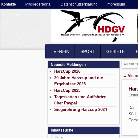
Secondary menu
Kontakte
Mitgliederportal
Datenschutzerklärung
Impressum
Skip to primary content
Skip to secondary content
MAIN MENU
VEREIN
SKIP TO PRIMARY CONTENT
SKIP TO SECONDARY CONTENT
SPORT
GEBIETE
Neueste Meldungen
ARTIKE
HarzCup 2026
Post nav
←
Ältere
20 Jahre Harzcup und die
Ergebnisse 2025
Har
HarzCup 2025
Erste
Tageskarten und Auffahrten
über Paypal
Das T
Siegerehrung Harzcup 2024
Süd, 
Coro
Inhaltssuche
Search