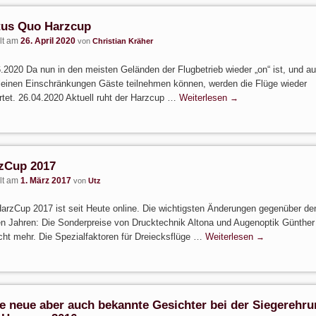
tus Quo Harzcup
llt am
26. April 2020
von
Christian Kräher
.2020 Da nun in den meisten Geländen der Flugbetrieb wieder „on“ ist, und a
leinen Einschränkungen Gäste teilnehmen können, werden die Flüge wieder
tet. 26.04.2020 Aktuell ruht der Harzcup …
Weiterlesen
→
zCup 2017
llt am
1. März 2017
von
Utz
arzCup 2017 ist seit Heute online. Die wichtigsten Änderungen gegenüber de
en Jahren: Die Sonderpreise von Drucktechnik Altona und Augenoptik Günther 
cht mehr. Die Spezialfaktoren für Dreiecksflüge …
Weiterlesen
→
le neue aber auch bekannte Gesichter bei der Siegerehr